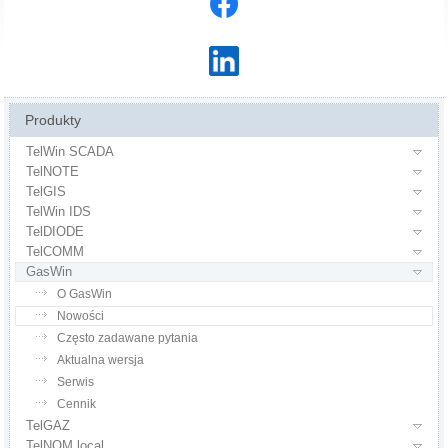
Produkty
TelWin SCADA
TelNOTE
TelGIS
TelWin IDS
TelDIODE
TelCOMM
GasWin
O GasWin
Nowości
Często zadawane pytania
Aktualna wersja
Serwis
Cennik
TelGAZ
TelNOM local