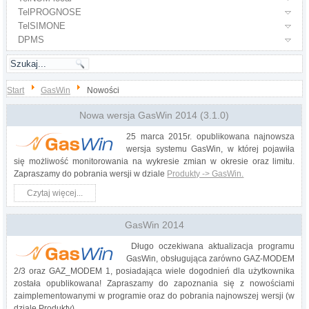
TelPROGNOSE
TelSIMONE
DPMS
Start
GasWin
Nowości
Nowa wersja GasWin 2014 (3.1.0)
25 marca 2015r. opublikowana najnowsza
wersja systemu GasWin, w której pojawiła
się możliwość monitorowania na wykresie zmian w okresie oraz limitu.
Zapraszamy do pobrania wersji w dziale
Produkty -> GasWin.
Czytaj więcej...
GasWin 2014
Długo oczekiwana aktualizacja programu
GasWin, obsługująca zarówno GAZ-MODEM
2/3 oraz GAZ_MODEM 1, posiadająca wiele dogodnień dla użytkownika
została opublikowana! Zapraszamy do zapoznania się z nowościami
zaimplementowanymi w programie oraz do pobrania najnowszej wersji (w
dziale Produkty).